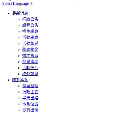
Select Language
▼
Toggle
最新消息
navigation
行政公告
課程公告
招生訊息
活動訊息
活動報導
獎助學金
徵才實習
榮譽事項
活動照片
校外訊息
關於本系
發展歷程
行政主管
畢業出路
本系位置
從興出發