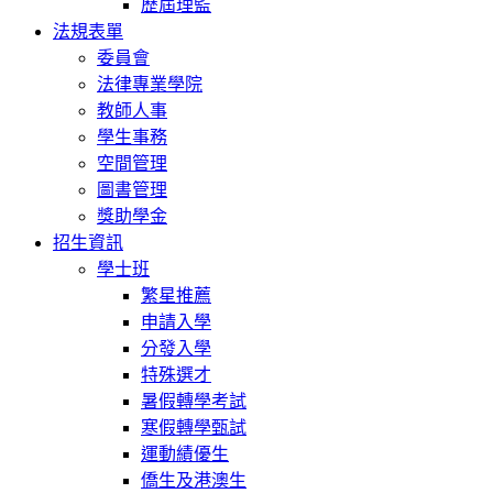
歷屆理監
法規表單
委員會
法律專業學院
教師人事
學生事務
空間管理
圖書管理
獎助學金
招生資訊
學士班
繁星推薦
申請入學
分發入學
特殊選才
暑假轉學考試
寒假轉學甄試
運動績優生
僑生及港澳生