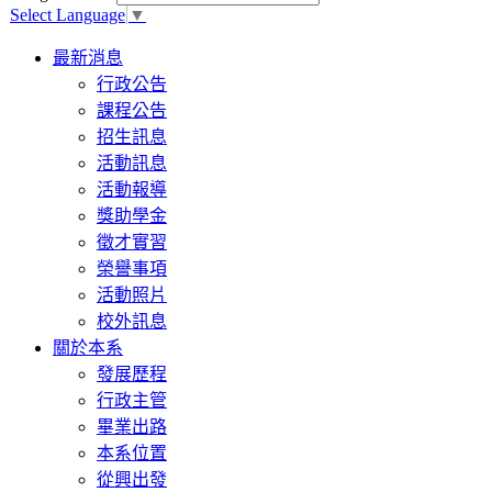
Select Language
▼
Toggle
最新消息
navigation
行政公告
課程公告
招生訊息
活動訊息
活動報導
獎助學金
徵才實習
榮譽事項
活動照片
校外訊息
關於本系
發展歷程
行政主管
畢業出路
本系位置
從興出發