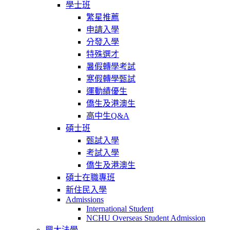
學士班
繁星推薦
申請入學
分發入學
特殊選才
暑假轉學考試
寒假轉學甄試
運動績優生
僑生及港澳生
高中生Q&A
碩士班
甄試入學
考試入學
僑生及港澳生
碩士在職專班
新住民入學
Admissions
International Student
NCHU Overseas Student Admission
興大法學