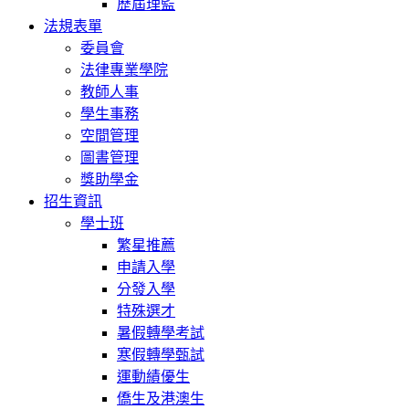
歷屆理監
法規表單
委員會
法律專業學院
教師人事
學生事務
空間管理
圖書管理
獎助學金
招生資訊
學士班
繁星推薦
申請入學
分發入學
特殊選才
暑假轉學考試
寒假轉學甄試
運動績優生
僑生及港澳生