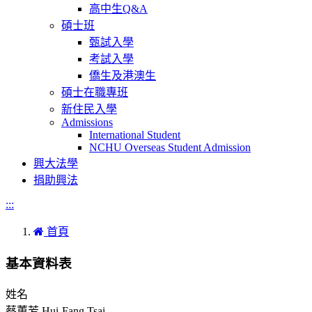
高中生Q&A
碩士班
甄試入學
考試入學
僑生及港澳生
碩士在職專班
新住民入學
Admissions
International Student
NCHU Overseas Student Admission
興大法學
捐助興法
:::
首頁
基本資料表
姓名
蔡蕙芳 Hui-Fang Tsai