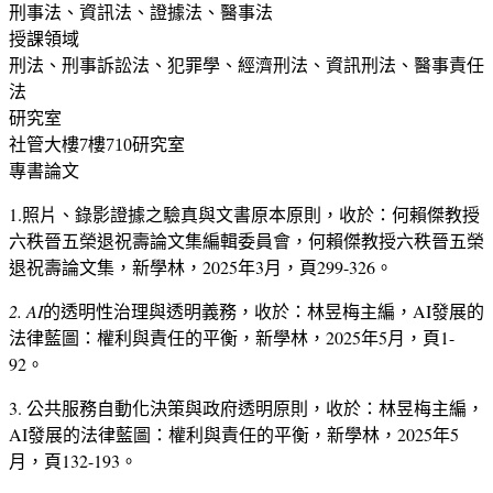
刑事法、資訊法、證據法、醫事法
授課領域
刑法、刑事訴訟法、犯罪學、經濟刑法、資訊刑法、醫事責任
法
研究室
社管大樓7樓710研究室
專書論文
1.照片、錄影證據之驗真與文書原本原則，收於：何賴傑教授
六秩晉五榮退祝壽論文集編輯委員會，何賴傑教授六秩晉五榮
退祝壽論文集，新學林，
2025
年
3
月，頁
299-326
。
2. AI
的透明性治理與透明義務，收於：林昱梅主編，
AI
發展的
法律藍圖：權利與責任的平衡，新學林，
2025
年
5
月，頁
1-
92
。
3. 公共服務自動化決策與政府透明原則，收於：林昱梅主編，
AI
發展的法律藍圖：權利與責任的平衡，新學林，
2025
年
5
月，頁
132-193
。