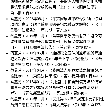
路通訊監察之正當法律程序—兼歐洲人權法院防止濫權
最低要求保障之介紹與適用（上）〉，《開南法學》，
第15期，頁1-91。
蔡蕙芳，2022年08月，〈探究醫療法第82條第3項、第4
項規定意涵：融合於刑法過失犯罪體系之解釋〉，《月
旦醫事法報告》，第70期，頁7-16。
蔡蕙芳，2019年11月，〈美容醫學淨膚雷射案：避免可
能性理論與風險升高理論於刑事醫療過失案件之適
用〉，《月旦醫事法報告》，第37期，頁79-97。
蔡蕙芳，2018年05月，〈連續犯之要件與連續犯與牽連
犯之競合：評最高法院106年台上字289號判決〉，《台
灣法學雜誌》，第343期，頁54-60。
蔡蕙芳，2017年04月，〈我國法人犯罪立法之檢視與理
論建構〉，《東吳法律學報》，第28卷第4期，頁1-70。
蔡蕙芳，2017年01月，〈引進民事損害賠償方法於侵害
營業秘密罪之犯罪損害與所得之計算：以美國法為參
考〉，《司法新聲雜誌》，第121期，頁9-40。
蔡蕙芳，2015年11月，〈民法第972條等規定未允許同性
婚姻合憲性之探討〉，《興大法學》，第18期，頁127-