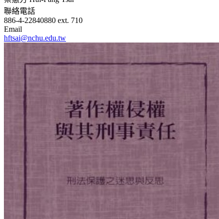
聯絡電話
886-4-22840880 ext. 710
Email
hftsai@nchu.edu.tw