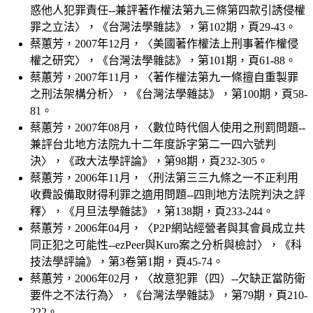
惑他人犯罪責任--兼評著作權法第九三條第四款引誘侵權
罪之立法〉，《台灣法學雜誌》，第102期，頁29-43。
蔡蕙芳，2007年12月，〈美國著作權法上刑事著作權侵
權之研究〉，《台灣法學雜誌》，第101期，頁61-88。
蔡蕙芳，2007年11月，〈著作權法第九一條擅自重製罪
之刑法架構分析〉，《台灣法學雜誌》，第100期，頁58-
81。
蔡蕙芳，2007年08月，〈數位時代個人使用之刑罰問題--
兼評台北地方法院九十二年度訴字第二一四六號判
決〉，《政大法學評論》，第98期，頁232-305。
蔡蕙芳，2006年11月，〈刑法第三三九條之一不正利用
收費設備取財得利罪之適用問題--四則地方法院判決之評
釋〉，《月旦法學雜誌》，第138期，頁233-244。
蔡蕙芳，2006年04月，〈P2P網站經營者與其會員成立共
同正犯之可能性--ezPeer與Kuro案之分析與檢討〉，《科
技法學評論》，第3卷第1期，頁45-74。
蔡蕙芳，2006年02月，〈故意犯罪（四）--欠缺正當防衛
要件之不法行為〉，《台灣法學雜誌》，第79期，頁210-
222。