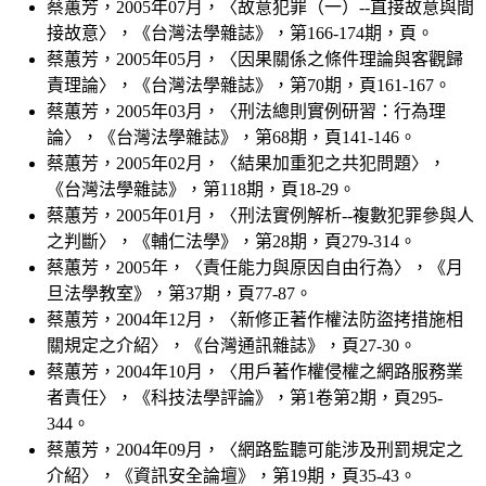
蔡蕙芳，2005年07月，〈故意犯罪（一）--直接故意與間
接故意〉，《台灣法學雜誌》，第166-174期，頁。
蔡蕙芳，2005年05月，〈因果關係之條件理論與客觀歸
責理論〉，《台灣法學雜誌》，第70期，頁161-167。
蔡蕙芳，2005年03月，〈刑法總則實例研習：行為理
論〉，《台灣法學雜誌》，第68期，頁141-146。
蔡蕙芳，2005年02月，〈結果加重犯之共犯問題〉，
《台灣法學雜誌》，第118期，頁18-29。
蔡蕙芳，2005年01月，〈刑法實例解析--複數犯罪參與人
之判斷〉，《輔仁法學》，第28期，頁279-314。
蔡蕙芳，2005年，〈責任能力與原因自由行為〉，《月
旦法學教室》，第37期，頁77-87。
蔡蕙芳，2004年12月，〈新修正著作權法防盜拷措施相
關規定之介紹〉，《台灣通訊雜誌》，頁27-30。
蔡蕙芳，2004年10月，〈用戶著作權侵權之網路服務業
者責任〉，《科技法學評論》，第1卷第2期，頁295-
344。
蔡蕙芳，2004年09月，〈網路監聽可能涉及刑罰規定之
介紹〉，《資訊安全論壇》，第19期，頁35-43。