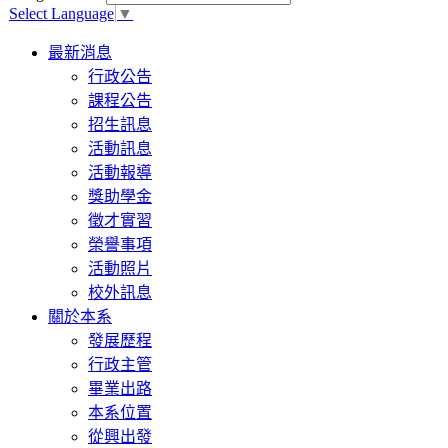
Select Language
▼
Toggle
最新消息
navigation
行政公告
課程公告
招生訊息
活動訊息
活動報導
獎助學金
徵才實習
榮譽事項
活動照片
校外訊息
關於本系
發展歷程
行政主管
畢業出路
本系位置
從興出發