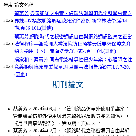
年度
論文名稱
蔡蕙芳,公眾週知之事實、經驗法則與須鑑定科學事實之
2026
界線─以橫紋肌溶解症致死案件為例,新學林法學,第14
期,頁86-101,(其他)
蔡蕙芳,網路時代之秘密通訊自由與網路通訊監察之正當
2025
法律程序—兼歐洲人權法院防止濫權最低要求保障之介
紹與適用（下）,開南法學,第16期,頁1-104,(其他)
濮家和、蔡蕙芳,同志電影輔導性侵少年案：心理師之注
2024
意義務與臨床專業裁量,月旦醫事法報告,第97期,頁7-20,
(其他)
期刊論文
蔡蕙芳，2024年06月，〈管制藥品仿單外使用爭議案：
管制藥品仿單外使用與過失致死罪及販毒罪之關係〉，
《月旦醫事法報告》，第92期，頁62-81。
蔡蕙芳，2024年02月，〈網路時代之秘密通訊自由與網