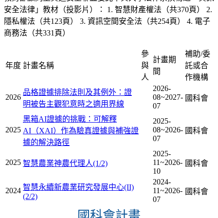
安全法律」教材（投影片）： 1. 智慧財產權法（共370頁） 2.
隱私權法（共123頁） 3. 資訊空間安全法（共254頁） 4. 電子
商務法（共331頁）
參
補助/委
計畫期
年度
計畫名稱
與
託或合
間
人
作機構
2026-
品格證據排除法則及其例外：證
2026
08~2027-
國科會
明被告主觀犯意時之適用界線
07
黑箱AI證據的挑戰：可解釋
2025-
2025
08~2026-
AI（XAI）作為驗真證據與補強證
國科會
07
據的解決路徑
2025-
2025
11~2026-
智慧農業神農代理人(1/2)
國科會
10
2024-
智慧永續新農業研究發展中心(II)
2024
11~2026-
國科會
(2/2)
07
國科會計畫