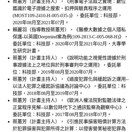
蔡蕙芳（計畫主持人），《刑事電子法庭之實現：數位
鑑識於電子證據之搜索、扣押與驗真程序之運用
(MOST109-2410-H-005-035-)》，委託單位：科技部，
2020年08月至2021年07月。
賴麗羽（指導教授蔡蕙芳），《醫療大數據之個人隱私
保護-以英國Deepmind案為例(109-2813-C-005-068-H)》，
委託單位：科技部，2020年07月至2021年02月，大專學
生研究計畫。
蔡蕙芳（計畫主持人），《說明功能之視覺性證據於刑
事證據法上之地位與於刑事審判中之運用》，委託單
位：科技部，2019年08月至2020年07月。
蔡蕙芳（計畫主持人），《過度犯罪化與緩起訴之運用--
以法人犯罪之緩起訴協議為討論中心》，委託單位：科
技部，2018年08月至2019年07月。
蔡蕙芳（計畫主持人），《歐洲人權法院對監聽法律之
正當程序見解--以數位時代下之通訊監察為觀察中心》，
委託單位：科技部，2017年08月至2018年07月。
蔡蕙芳（計畫主持人），《引進民事損害賠償計算方法
於犯罪損害與犯罪所得之計算：以侵害營業秘密犯罪為