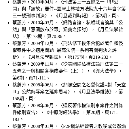
蔡蕙芳，2010年04月，〈刑法第三一五條之一「非公
開」與「無故」要件--臺灣士林地方法院九十六年自字第
三一號刑事判決〉，《月旦裁判時報》，第2期，頁。
蔡蕙芳，2010年03月，〈網路言論、私領域言論與「公
然」與「意圖散布於眾」涵義之探討〉，《月旦法學雜
誌》，第178期，頁70-86。
蔡蕙芳，2009年12月，〈刑法修正後集合犯於著作權侵
權案件中之適用問題--最高法院一系列有關判決之評
析〉，《月旦法學雜誌》，第175期，頁219-232。
蔡蕙芳，2009年11月，〈從美國隱私權法論刑法第三一
五條之一與相關各構成要件（上）〉，《興大法學》，
第6期，頁71-111。
蔡蕙芳，2008年06月，〈網際空間之名譽保護--對「天堂
Ⅱ」公然侮辱案之延伸思考〉，《月旦法學雜誌》，第
158期，頁。
蔡蕙芳，2008年06月，〈違反著作權法刑事案件之附條
件緩刑宣告〉，《中原財經法學》，第20期，頁171-
183。
蔡蕙芳，2008年01月，〈P2P網站經營者之教唆或公然煽