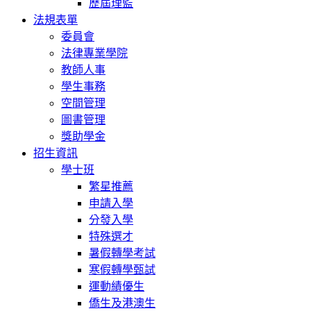
歷屆理監
法規表單
委員會
法律專業學院
教師人事
學生事務
空間管理
圖書管理
獎助學金
招生資訊
學士班
繁星推薦
申請入學
分發入學
特殊選才
暑假轉學考試
寒假轉學甄試
運動績優生
僑生及港澳生