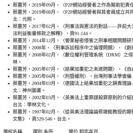
蔡蕙芳，2019年09月，〈P2P網站經營者之作為幫助犯
蔡蕙芳，2019年08月，〈P2P網站經營者與其會員成立共同
北：元照。
蔡蕙芳，2017年02月，〈刑事法與憲法的對話——許前
法利益衡量條款之解釋》，頁91-144。
蔡蕙芳，2014年12月，〈營業秘密侵害之刑事相關問題研
蔡蕙芳，2008年，
〈刑事訴訟程序中之倫理問題
〉，
《創
蔡蕙芳，2008年02月，〈數位權利管理系統（DRM）之
林。
蔡蕙芳，2005年07月，〈結果加重犯之未遂問題〉，《自
蔡蕙芳，2005年04月，〈刑暨緩刑〉，台灣刑事法學會編
蔡蕙芳，2004年03月，〈德國法上結果加重犯之歸責理論--
北：神州圖書。
蔡蕙芳，2002年03月，〈英美法上重罪謀殺罪原則的
台北：學林文化。
蔡蕙芳，1997年02月，〈從英美法理論論蔡墩銘教授
文集》，頁529-546，台北。
學校名稱
國別
系所
學位
起迄年月