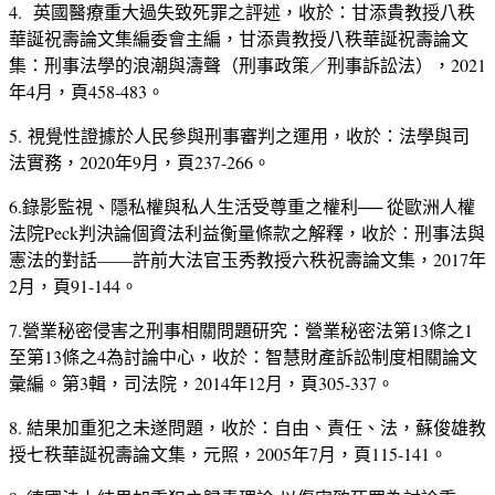
4.
英國醫療重大過失致死罪之評述，收於：
甘添貴教授八秩
華誕祝壽論文集編委會主編，甘添貴教授八秩華誕祝壽論文
集：刑事法學的浪潮與濤聲（刑事政策／刑事訴訟法），2021
年4月，頁458-483。
5. 視覺性證據於人民參與刑事審判之運用，收於：法學與司
法實務，2020年9月，頁237-266。
6.錄影監視、隱私權與私人生活受尊重之權利── 從歐洲人權
法院Peck判決論個資法利益衡量條款之解釋，收於：刑事法與
憲法的對話——許前大法官玉秀教授六秩祝壽論文集，2017年
2月，頁91-144。
7.營業秘密侵害之刑事相關問題研究：營業秘密法第13條之1
至第13條之4為討論中心，收於：智慧財產訴訟制度相關論文
彙編。第3輯，司法院，2014年12月，頁305-337
。
8. 結果加重犯之未遂問題，收於：自由、責任、法，蘇俊雄教
授七秩華誕祝壽論文集，元照，2005年7月，頁115-141。