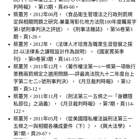
判時報》，第15期，頁49-60。
蔡蕙芳，2012年06月，〈食品衛生管理法之行政刑罰規
定與相關問題之研究-兼臺灣彰化地方法院100年度矚易字
第1號刑事判決之評述〉，《刑事法雜誌》，第56卷第3
期，頁1-26。
蔡蕙芳，2012年，〈法律人才培育及職業生涯發展之探
討-以法律系之課程設計作為說明〉，《國家菁英季
刊》，第8卷第3期，頁141-155。
蔡蕙芳，2011年12月，〈著作權法第一○一條第一項執行
業務兩罰規定之適用問題──評最高法院九十二年度台上
字第二七二○號刑事判決〉，《月旦裁判時報》，第12
期，頁5-12。
蔡蕙芳，2011年11月，〈刑法第三一五條之一「身體隱
私部位」之涵義〉，《月旦裁判時報》，第7期，頁114-
122。
蔡蕙芳，2011年05月，〈從美國隱私權法論刑法第三一
五條之一與相關各構成要件（下）〉，《興大法學》，
第7期，頁29-67。