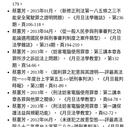
179。
蔡蕙芳，2015年01月，〈新修正刑法第一八五條之三不
能安全駕駛罪之證明問題〉，《月旦法學雜誌》，第236
期，頁106-118。
蔡蕙芳，2013年04月，〈從一般人民參與刑事審判之功
能論適用國民參與刑事審判制度之案件類型〉，《月旦
法學雜誌》，第214期，頁194-210。
蔡蕙芳，2013年，〈妨害電腦使用罪章：第三講本章各
罪所涉之訴訟法上問題〉，《月旦法學教室》，第132
期，頁54-66。
蔡蕙芳，2013年，〈圖利罪之犯意與其證明──評最高法
院一○○年度台上字第五五○○號刑事判決〉，《月旦裁判
時報》，第22期，頁81-89。
蔡蕙芳，2013年，〈刑法妨害電腦使用罪章：第二講本
章各罪與他罪之關係〉，《月旦法學教室》，頁64-78。
蔡蕙芳，2013年，〈刑法妨害電腦使用罪章：第一講保
護法益與規範功能〉，《月旦法學教室》，頁62-72。
蔡蕙芳，2012年06月，〈未遂犯之故意型態──評最高法
院八十二年度台上字第二八六○號刑事判決〉，《月旦裁