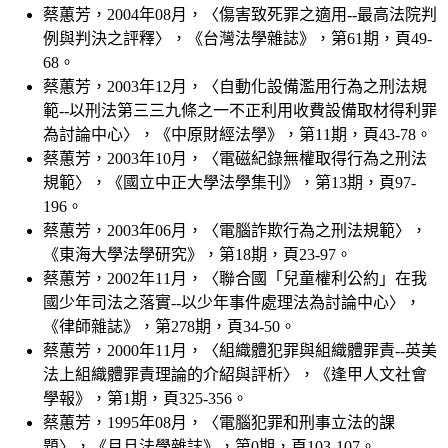
蔡蕙芳，2004年08月，〈傷害致死罪之適用--最高法院判
例與判決之評釋〉，《台灣法學雜誌》，第61期，頁49-
68。
蔡蕙芳，2003年12月，〈自動化設備濫用行為之刑法規
範--以刑法第三三九條之一不正利用收費設備取材得利罪
為討論中心〉，《中原財經法學》，第11期，頁43-78。
蔡蕙芳，2003年10月，〈電磁紀錄無權取得行為之刑法
規範〉，《國立中正大學法學集刊》，第13期，頁97-
196。
蔡蕙芳，2003年06月，〈電腦詐欺行為之刑法規範〉，
《東海大學法學研究》，第18期，頁23-97。
蔡蕙芳，2002年11月，〈聯合國「兒童權利公約」在我
國少年司法之落實--以少年事件處理法為討論中心〉，
《律師雜誌》，第278期，頁34-50。
蔡蕙芳，2000年11月，〈組織體犯罪與組織體罪責--英美
法上組織體罪責理論的介紹與評析〉，《逢甲人文社會
學報》，第1期，頁325-356。
蔡蕙芳，1995年08月，〈電腦犯罪和刑事立法的課
題〉，《月旦法學雜誌》，第0期，頁103-107。