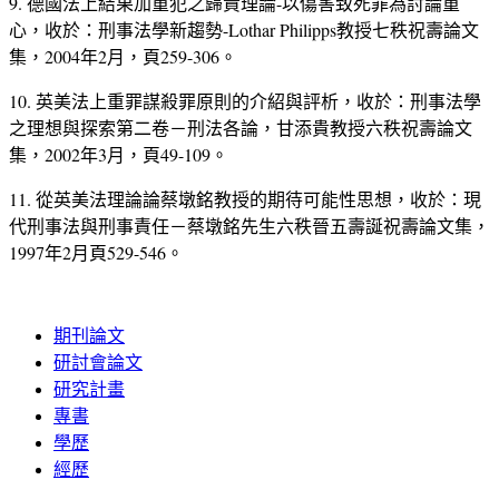
9. 德國法上結果加重犯之歸責理論-以傷害致死罪為討論重
心，收於：刑事法學新趨勢-Lothar Philipps教授七秩祝壽論文
集，2004年2月，頁259-306。
10. 英美法上重罪謀殺罪原則的介紹與評析，收於：刑事法學
之理想與探索第二卷－刑法各論，甘添貴教授六秩祝壽論文
集，2002年3月，頁49-109。
11. 從英美法理論論蔡墩銘教授的期待可能性思想，收於：現
代刑事法與刑事責任－蔡墩銘先生六秩晉五壽誕祝壽論文集，
1997年2月頁529-546。
期刊論文
研討會論文
研究計畫
專書
學歷
經歷