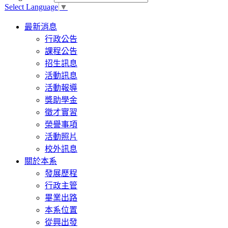
Select Language
▼
Toggle
最新消息
navigation
行政公告
課程公告
招生訊息
活動訊息
活動報導
獎助學金
徵才實習
榮譽事項
活動照片
校外訊息
關於本系
發展歷程
行政主管
畢業出路
本系位置
從興出發