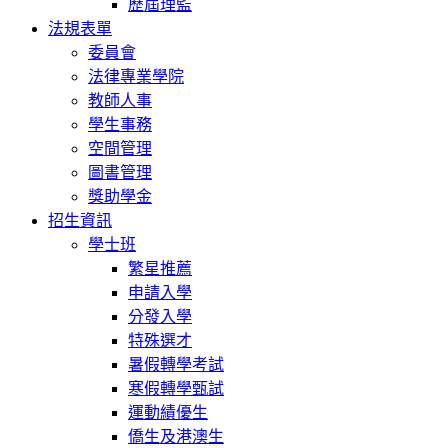
歷屆理監
法規表單
委員會
法律專業學院
教師人事
學生事務
空間管理
圖書管理
獎助學金
招生資訊
學士班
繁星推薦
申請入學
分發入學
特殊選才
暑假轉學考試
寒假轉學甄試
運動績優生
僑生及港澳生