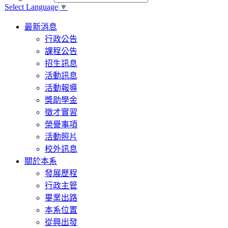
Select Language
▼
Toggle
最新消息
navigation
行政公告
課程公告
招生訊息
活動訊息
活動報導
獎助學金
徵才實習
榮譽事項
活動照片
校外訊息
關於本系
發展歷程
行政主管
畢業出路
本系位置
從興出發