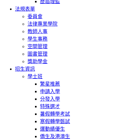
歷屆理監
法規表單
委員會
法律專業學院
教師人事
學生事務
空間管理
圖書管理
獎助學金
招生資訊
學士班
繁星推薦
申請入學
分發入學
特殊選才
暑假轉學考試
寒假轉學甄試
運動績優生
僑生及港澳生