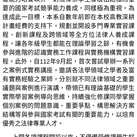
要的國家考試競爭能力養成，同樣極為重視。為
達成此一目標，本系自數年前即在本校高教深耕
計畫經費的支持下，規劃並開設多門專業實習課
程、創新課程及跨領域等全方位法律人養成課
程，讓各年級學生都能在理論學習之餘，有機會
參與進階的認識實務工作課程與實務機構實習課
程。此外，自
112
年
9
月起，首次嘗試舉辦一系列
之案例式實務講座，邀請各法學領域之學者及富
有實務經驗之業師，分別就不同法律領域之重要
議題與案例進行演講，帶領已有理論基礎的學生
實際學習案例導向思維，持續強化修課同學掌握
個別案例的問題意識、重要爭點、構思解決方案
結構等與參與國家考試有關的重要能力，以培育
優秀之法律專業人才。