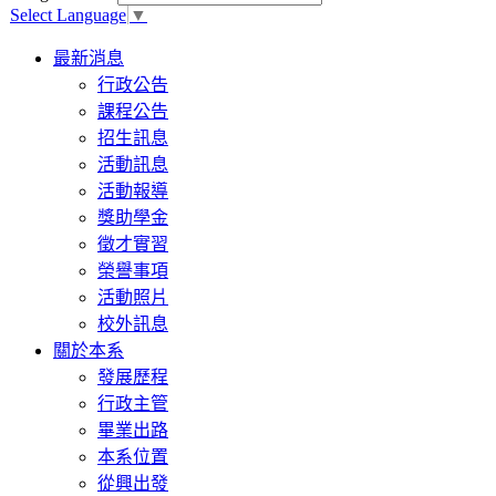
Select Language
▼
Toggle
最新消息
navigation
行政公告
課程公告
招生訊息
活動訊息
活動報導
獎助學金
徵才實習
榮譽事項
活動照片
校外訊息
關於本系
發展歷程
行政主管
畢業出路
本系位置
從興出發