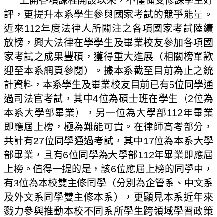
上開各項課程開設以來，不僅備受修課學生好
評，更提升本系學生參與國家考試的競爭能量。
近來
112
年度法律人所關注之各項國家考試陸續
放榜，興大法律在學學生及畢業校友參加各項國
家考試之成果豐碩，獲得重大進展（相關榜單歡
迎至本系網頁參閱）。據本系截至目前為止之統
計資料，本系學生及畢業校友目前已有
5
位同學通
過司法官考試，其中
4
位為碩士班在學生（
2
位為
本系大學部畢業），另一位為大學部
112
年畢業
即應屆上榜，極為難能可貴。在律師高考部分，
共計有
27
位同學通過考試，其中
17
位為本系大學
部畢業，且有
6
位同學為大學部
112
年畢業即應屆
上榜。值得一提的是，該
6
位應屆上榜的同學中，
有
3
位為本校雙主修同學（分別為企管系、中文系
及外文系同學雙主修本系），更顯見本系近年來
戮力參與推動本校不同系所學生跨領域學習政策