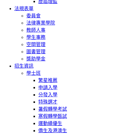
歷屆理監
法規表單
委員會
法律專業學院
教師人事
學生事務
空間管理
圖書管理
獎助學金
招生資訊
學士班
繁星推薦
申請入學
分發入學
特殊選才
暑假轉學考試
寒假轉學甄試
運動績優生
僑生及港澳生