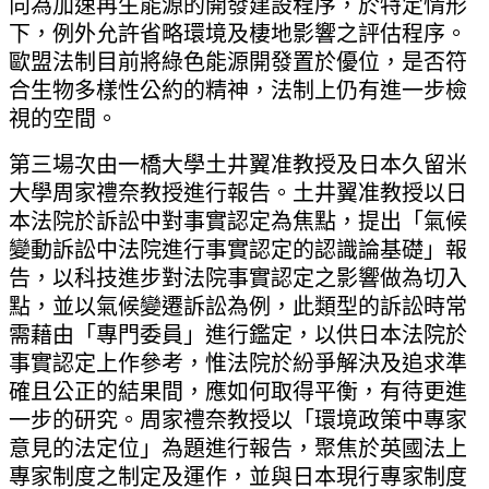
向為加速再生能源的開發建設程序，於特定情形
下，例外允許省略環境及棲地影響之評估程序。
歐盟法制目前將綠色能源開發置於優位，是否符
合生物多樣性公約的精神，法制上仍有進一步檢
視的空間。
第三場次由一橋大學土井翼准教授及日本久留米
大學周家禮奈教授進行報告。土井翼准教授以日
本法院於訴訟中對事實認定為焦點，提出「氣候
變動訴訟中法院進行事實認定的認識論基礎」報
告，以科技進步對法院事實認定之影響做為切入
點，並以氣候變遷訴訟為例，此類型的訴訟時常
需藉由「專門委員」進行鑑定，以供日本法院於
事實認定上作參考，惟法院於紛爭解決及追求準
確且公正的結果間，應如何取得平衡，有待更進
一步的研究。周家禮奈教授以「環境政策中專家
意見的法定位」為題進行報告，聚焦於英國法上
專家制度之制定及運作，並與日本現行專家制度