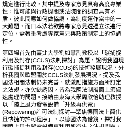
規定進行比較，其中提及專家意見具有高度專業
性，惟可能與行政機關或法院間的調查具有矛
盾，彼此間應如何做協調，為制度運作當中的一
大難題，而日本法若欲將專家意見透過立法進行
定位，需著重考慮專家意見與政策制定上的協調
性。
第四場首先由臺北大學劉如慧副教授以「碳捕捉
利用及封存
(CCUS)
法制探討」為題，說明我國現
行碳捕捉利用及封存
(CCUS)
的技術發展現況，分
析我國與歐盟關於
CCUS
法制發展現況，提及我
國法相關法制仍未完善，就激勵措施方面所訂定
之法規，亦欠缺誘因，皆為我國法制層面上須儘
速處理的問題。接續由東海大學周欣怡助理教授
以「陸上風力發電設備「升級再供電」
(Repowering)
許可法制探討
—
聚焦德國法上簡化
且快捷的許可程序」，以德國法為借鏡，探討我
國陸上風力發電設備再利用所衍生之法規問題，