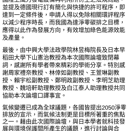
並提及德國現行訂有簡化與快捷的許可程序，即
達到一定條件後，申請人得以免除相關環評程序
以減少程序時長，而我國為達淨零碳排之目標，
應得以此作為發展方向，有效增加綠色能源效能
及產量。
最後，由中興大學法政學院林昱梅院長及日本早
稻田大學下山憲治教授為本次國際論壇致閉幕
詞，感謝所有學者帶來精彩的學術分享。特別感
謝周家禮奈教授、林倖如副教授、王萱琳副教
授、賴宇松副教授、鄭明政副教授、李明芝助理
教授、魏培軒助理教授及白江泰人助理教授共同
協助本次論壇口譯事宜。
氣候變遷已成為全球議題，各國皆提出
2050
淨零
排放的宣示，而氣候法制更是目標所著重的焦點
之一。藉由此次國際論壇，與日本學者就科技發
展與環境保護間所產生的議題，進行討論與合