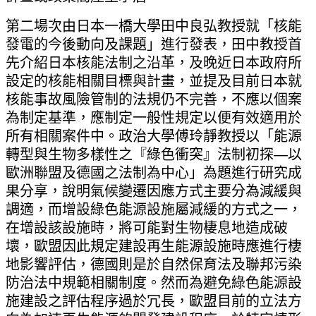
第二場次由日本一橋大學田中良弘教授就「核能
發電的今後動向及課題」進行發表，田中教授首
先介紹日本核能法制之沿革，及晚近日本政府所
設定的核能相關目標與計畫，並提及目前日本就
核能事故風險管制的法規仍不完善，不應以個案
為制定基準，應制定一般性規定以便有效適用於
所有相關案件中。政治大學傅玲靜教授以「能源
轉型與生物多樣性之『綠色衝突』法制初探
—
以
歐洲聯盟及德國之法制為中心」為題進行研究成
果分享，說明氣候變遷因應方式主要分為減緩與
調適，而增設綠色能源設施屬減緩的方式之一，
在增設該設施時，將可能對生物棲息地造成破
壞，歐盟因此規定建設再生能源設施時應進行棲
地影響評估，德國則是於自然保育法及聯邦污染
防治法中規範相關制度。然而為避免綠色能源設
施建設之評估程序過於冗長，歐盟目前的立法方