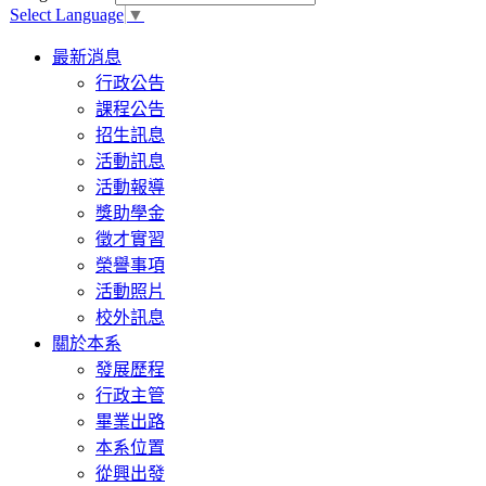
Select Language
▼
Toggle
最新消息
navigation
行政公告
課程公告
招生訊息
活動訊息
活動報導
獎助學金
徵才實習
榮譽事項
活動照片
校外訊息
關於本系
發展歷程
行政主管
畢業出路
本系位置
從興出發