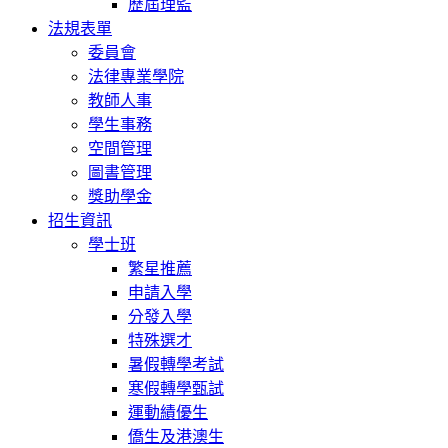
歷屆理監
法規表單
委員會
法律專業學院
教師人事
學生事務
空間管理
圖書管理
獎助學金
招生資訊
學士班
繁星推薦
申請入學
分發入學
特殊選才
暑假轉學考試
寒假轉學甄試
運動績優生
僑生及港澳生