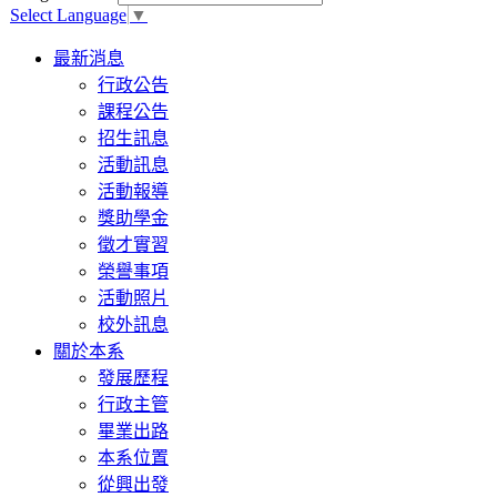
Select Language
▼
Toggle
最新消息
navigation
行政公告
課程公告
招生訊息
活動訊息
活動報導
獎助學金
徵才實習
榮譽事項
活動照片
校外訊息
關於本系
發展歷程
行政主管
畢業出路
本系位置
從興出發