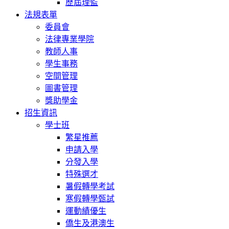
歷屆理監
法規表單
委員會
法律專業學院
教師人事
學生事務
空間管理
圖書管理
獎助學金
招生資訊
學士班
繁星推薦
申請入學
分發入學
特殊選才
暑假轉學考試
寒假轉學甄試
運動績優生
僑生及港澳生