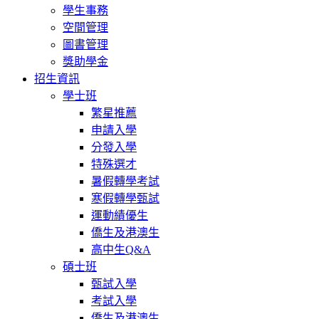
學生事務
空間管理
圖書管理
獎助學金
招生資訊
學士班
繁星推薦
申請入學
分發入學
特殊選才
暑假轉學考試
寒假轉學甄試
運動績優生
僑生及港澳生
高中生Q&A
碩士班
甄試入學
考試入學
僑生及港澳生