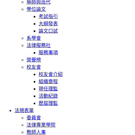
導師與班代
學位論文
考試指引
大綱發表
論文口試
系學會
法律服務社
服務事項
榮譽榜
校友會
校友會介紹
組織章程
現任理監
活動紀錄
歷屆理監
法規表單
委員會
法律專業學院
教師人事