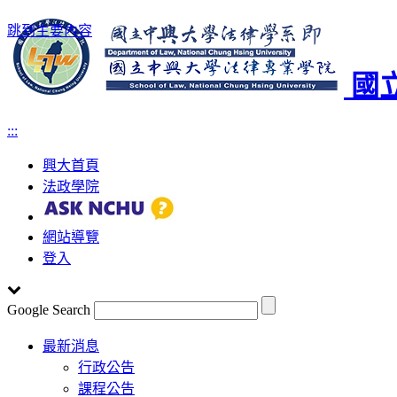
跳到主要內容
國
:::
興大首頁
法政學院
網站導覽
登入
Google Search
Toggle
最新消息
navigation
行政公告
課程公告