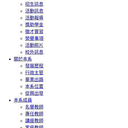
招生訊息
活動訊息
活動報導
獎助學金
徵才實習
榮譽事項
活動照片
校外訊息
關於本系
發展歷程
行政主管
畢業出路
本系位置
從興出發
本系成員
名譽教師
專任教師
講座教師
客座教師