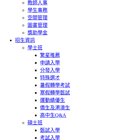
教師人事
學生事務
空間管理
圖書管理
獎助學金
招生資訊
學士班
繁星推薦
申請入學
分發入學
特殊選才
暑假轉學考試
寒假轉學甄試
運動績優生
僑生及港澳生
高中生Q&A
碩士班
甄試入學
考試入學