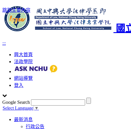
跳到主要內容
國
:::
興大首頁
法政學院
網站導覽
登入
Google Search
Select Language
▼
Toggle
最新消息
navigation
行政公告