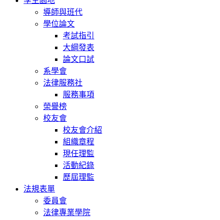
學生園地
導師與班代
學位論文
考試指引
大綱發表
論文口試
系學會
法律服務社
服務事項
榮譽榜
校友會
校友會介紹
組織章程
現任理監
活動紀錄
歷屆理監
法規表單
委員會
法律專業學院