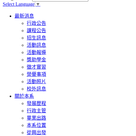
Select Language
▼
Toggle
最新消息
navigation
行政公告
課程公告
招生訊息
活動訊息
活動報導
獎助學金
徵才實習
榮譽事項
活動照片
校外訊息
關於本系
發展歷程
行政主管
畢業出路
本系位置
從興出發