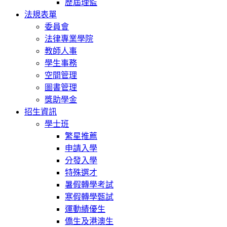
歷屆理監
法規表單
委員會
法律專業學院
教師人事
學生事務
空間管理
圖書管理
獎助學金
招生資訊
學士班
繁星推薦
申請入學
分發入學
特殊選才
暑假轉學考試
寒假轉學甄試
運動績優生
僑生及港澳生