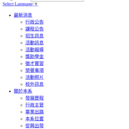
Select Language
▼
Toggle
最新消息
navigation
行政公告
課程公告
招生訊息
活動訊息
活動報導
獎助學金
徵才實習
榮譽事項
活動照片
校外訊息
關於本系
發展歷程
行政主管
畢業出路
本系位置
從興出發