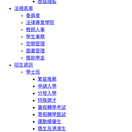
歷屆理監
法規表單
委員會
法律專業學院
教師人事
學生事務
空間管理
圖書管理
獎助學金
招生資訊
學士班
繁星推薦
申請入學
分發入學
特殊選才
暑假轉學考試
寒假轉學甄試
運動績優生
僑生及港澳生