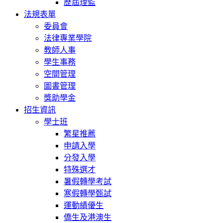
歷屆理監
法規表單
委員會
法律專業學院
教師人事
學生事務
空間管理
圖書管理
獎助學金
招生資訊
學士班
繁星推薦
申請入學
分發入學
特殊選才
暑假轉學考試
寒假轉學甄試
運動績優生
僑生及港澳生