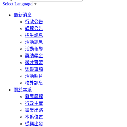
Select Language
▼
Toggle
最新消息
navigation
行政公告
課程公告
招生訊息
活動訊息
活動報導
獎助學金
徵才實習
榮譽事項
活動照片
校外訊息
關於本系
發展歷程
行政主管
畢業出路
本系位置
從興出發