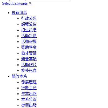
Select Language
▼
Toggle
最新消息
navigation
行政公告
課程公告
招生訊息
活動訊息
活動報導
獎助學金
徵才實習
榮譽事項
活動照片
校外訊息
關於本系
發展歷程
行政主管
畢業出路
本系位置
從興出發