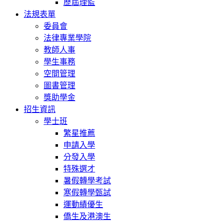
歷屆理監
法規表單
委員會
法律專業學院
教師人事
學生事務
空間管理
圖書管理
獎助學金
招生資訊
學士班
繁星推薦
申請入學
分發入學
特殊選才
暑假轉學考試
寒假轉學甄試
運動績優生
僑生及港澳生