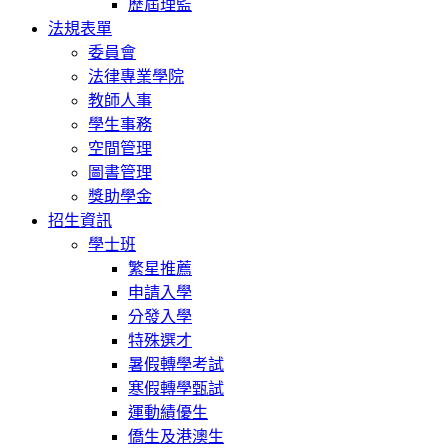
歷屆理監
法規表單
委員會
法律專業學院
教師人事
學生事務
空間管理
圖書管理
獎助學金
招生資訊
學士班
繁星推薦
申請入學
分發入學
特殊選才
暑假轉學考試
寒假轉學甄試
運動績優生
僑生及港澳生