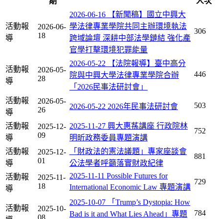
期
人次
2026-06-16 【新聞稿】國立中興大
活動報
學法律專業學院共同主辦環境執法
2026-06-
306
18
導
跨域論壇 深耕中部法學鏈結 強化產
官學打擊環境犯罪能量
2026-05-22 【法院報導】臺中高分
活動報
2026-05-
446
院與中興大學法律專業學院合辦
28
導
「2026民事法研討會」
活動報
2026-05-
503
2026-05-22 2026年民事法研討會
26
導
活動報
2025-11-27 興大惠蓀講座 行政院林
2025-12-
752
09
導
明昕政務委員專題演講
活動報
「財政法的憲法議題」專家座談會
2025-12-
881
01
導
公法學者呼籲落實財政紀律
2025-11-11 Possible Futures for
活動報
2025-11-
729
18
International Economic Law 專題演講
導
2025-10-07 「Trump’s Dystopia: How
活動報
2025-10-
784
Bad is it and What Lies Ahead」專題
08