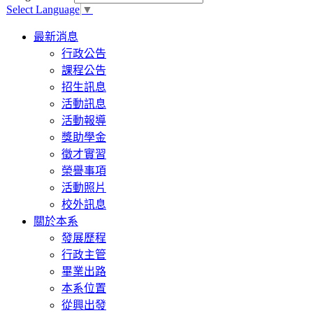
Select Language
▼
Toggle
最新消息
navigation
行政公告
課程公告
招生訊息
活動訊息
活動報導
獎助學金
徵才實習
榮譽事項
活動照片
校外訊息
關於本系
發展歷程
行政主管
畢業出路
本系位置
從興出發